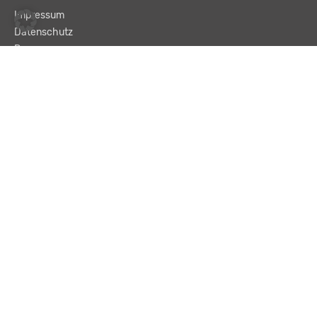
Impressum
Datenschutz
Presse
Team
Kontakt
AGB
Haftungsausschluss
© LBA Leitbetriebe GmbH
Text und „Enter“ eingeben, um eine Suche zu starten.
Suchen …