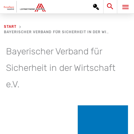
Zum
Search
HA
Inhalt
springen
START
BAYERISCHER VERBAND FÜR SICHERHEIT IN DER WIRTSCHAFT E.V.
Bayerischer Verband für
Sicherheit in der Wirtschaft
e.V.