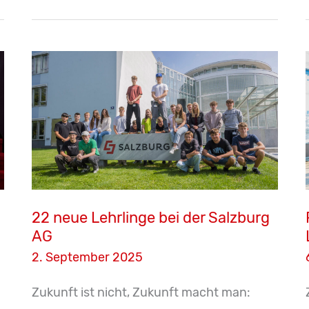
Innovative
Aus-
und
Weiterbildung
ist
eine
Führungsaufgabe
22 neue Lehrlinge bei der Salzburg
AG
2. September 2025
Zukunft ist nicht, Zukunft macht man: