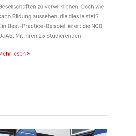
Gesellschaften zu verwirklichen. Doch wie
kann Bildung aussehen, die dies leistet?
Ein Best-Practice-Beispiel liefert die NGO
ÖJAB. Mit ihren 23 Studierenden-
ÖJAB:
Mehr lesen »
Erfolgreiche
Bildung
ist
praxisnah
und
persönlich