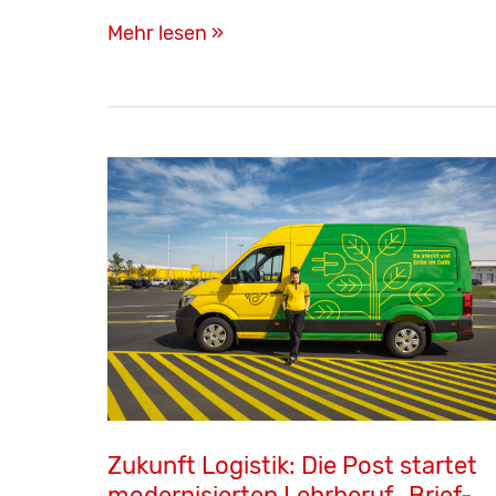
Fachkräfte
Mehr lesen »
von
morgen:
48
Lehrlinge
starten
ihre
Ausbildung
bei
TGW
Logistics
Zukunft Logistik: Die Post startet
modernisierten Lehrberuf „Brief-