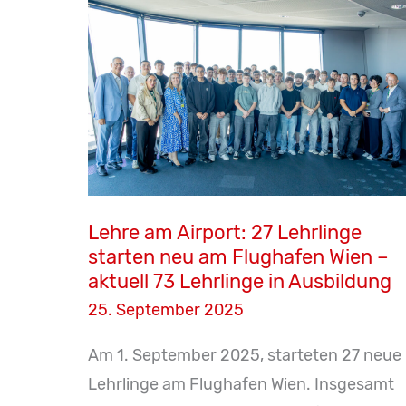
druck.at
und
Rotes
Kreuz
realisieren
erste
betriebsinterne
Ausbildung
Lehre am Airport: 27 Lehrlinge
starten neu am Flughafen Wien –
aktuell 73 Lehrlinge in Ausbildung
25. September 2025
Am 1. September 2025, starteten 27 neue
Lehrlinge am Flughafen Wien. Insgesamt