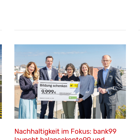
bei
der
Salzburg
AG
Nachhaltigkeit im Fokus: bank99
launcht balancekonto99 und