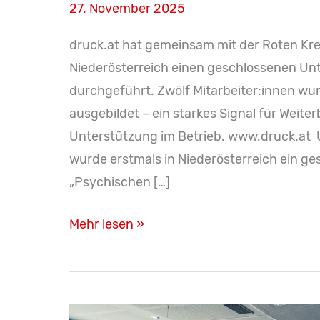
27. November 2025
druck.at hat gemeinsam mit der Roten Kreuz
Niederösterreich einen geschlossenen Un
durchgeführt. Zwölf Mitarbeiter:innen wu
ausgebildet – ein starkes Signal für Weite
Unterstützung im Betrieb. www.druck.at U
wurde erstmals in Niederösterreich ein 
„Psychischen […]
Psychische
Mehr lesen »
Erste
Hilfe
in
NÖ: