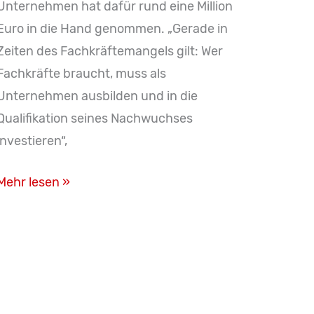
Unternehmen hat dafür rund eine Million
Euro in die Hand genommen. „Gerade in
Zeiten des Fachkräftemangels gilt: Wer
Fachkräfte braucht, muss als
Unternehmen ausbilden und in die
Qualifikation seines Nachwuchses
investieren“,
Plasser
Mehr lesen »
&
Theurer
eröffnet
neues
Lehrlings-