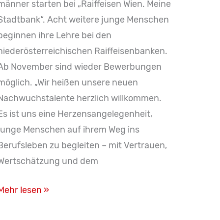
männer starten bei „Raiffeisen Wien. Meine
Stadtbank“. Acht weitere junge Menschen
beginnen ihre Lehre bei den
niederösterreichischen Raiffeisenbanken.
Ab November sind wieder Bewerbungen
möglich. „Wir heißen unsere neuen
Nachwuchstalente herzlich willkommen.
Es ist uns eine Herzensangelegenheit,
junge Menschen auf ihrem Weg ins
Berufsleben zu begleiten – mit Vertrauen,
Wertschätzung und dem
Raiffeisen
Mehr lesen »
NÖ-