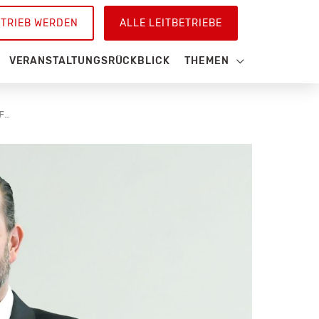
ETRIEB WERDEN
ALLE LEITBETRIEBE
VERANSTALTUNGSRÜCKBLICK
THEMEN
APA UND ORF BETEILIGEN SICH AN FORSCHUNGSPROJEKT ZUR ERKENNUNG VON FALSCHINFORMATIONEN MIT HILFE VON KÜNSTLICHER INTELLIGENZ