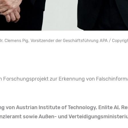
; Dr. Clemens Pig, Vorsitzender der Geschäftsführung APA / Copyrig
n Forschungsprojekt zur Erkennung von Falschinforma
ng von Austrian Institute of Technology, Enlite AI, R
nzleramt sowie Außen- und Verteidigungsministeri