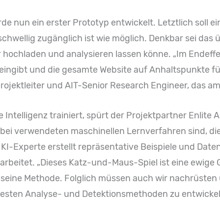
rde nun ein erster Prototyp entwickelt. Letztlich soll 
schwellig zugänglich ist wie möglich. Denkbar sei das 
r hochladen und analysieren lassen könne. „Im Endeffe
ingibt und die gesamte Website auf Anhaltspunkte für
, Projektleiter und AIT-Senior Research Engineer, das a
Intelligenz trainiert, spürt der Projektpartner Enlite A
bei verwendeten maschinellen Lernverfahren sind, di
-Experte erstellt repräsentative Beispiele und Datens
arbeitet. „Dieses Katz-und-Maus-Spiel ist eine ewige
r seine Methode. Folglich müssen auch wir nachrüsten un
 besten Analyse- und Detektionsmethoden zu entwicke