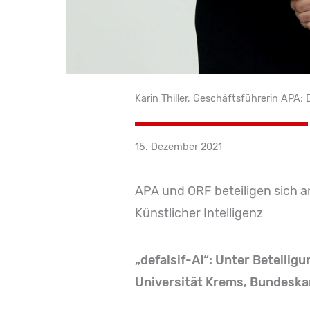
Karin Thiller, Geschäftsführerin APA
15. Dezember 2021
APA und ORF beteiligen sich a
Künstlicher Intelligenz
„defalsif-AI“: Unter Beteiligu
Universität Krems, Bundeska