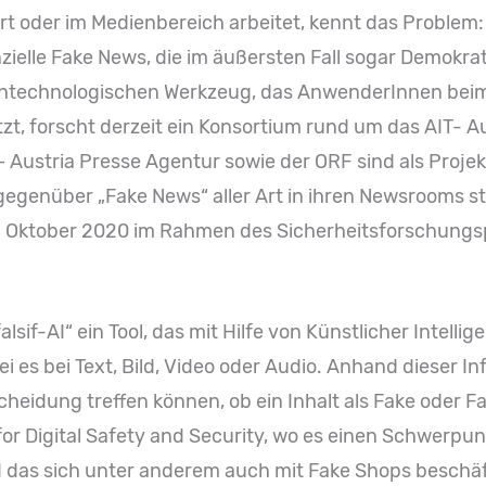
ert oder im Medienbereich arbeitet, kennt das Problem
zielle Fake News, die im äußersten Fall sogar Demokr
ochtechnologischen Werkzeug, das AnwenderInnen bei
t, forscht derzeit ein Konsortium rund um das AIT- Au
ustria Presse Agentur sowie der ORF sind als Projekt
z gegenüber „Fake News“ aller Art in ihren Newsrooms s
m Oktober 2020 im Rahmen des Sicherheitsforschung
alsif-AI“ ein Tool, das mit Hilfe von Künstlicher Intelli
ei es bei Text, Bild, Video oder Audio. Anhand dieser I
heidung treffen können, ob ein Inhalt als Fake oder Fa
for Digital Safety and Security, wo es einen Schwerpu
 das sich unter anderem auch mit Fake Shops beschäf