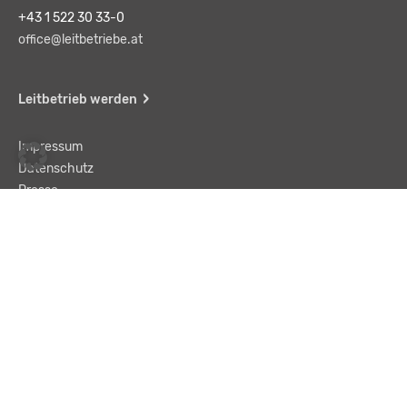
+43 1 522 30 33-0
office@leitbetriebe.at
Leitbetrieb werden
Impressum
Datenschutz
Presse
Team
Kontakt
AGB
Haftungsausschluss
© LBA Leitbetriebe GmbH