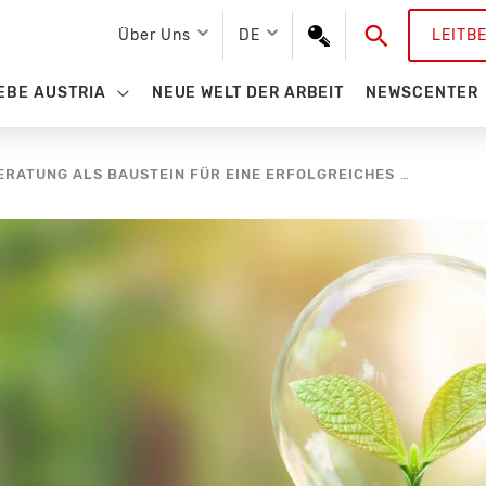
Suchen
Über Uns
DE
LEITB
EBE AUSTRIA
NEUE WELT DER ARBEIT
NEWSCENTER
DELTA GRUPPE: INTEGRALE BERATUNG ALS BAUSTEIN FÜR EINE ERFOLGREICHES NACHHALTIGKEITSREPORTING