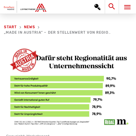
Zum
Search
HA
Inhalt
springen
START
NEWS
„MADE IN AUSTRIA“ – DER STELLENWERT VON REGIONALITÄT AUS DER SICHT VON FMCG-UNTERNEHMEN