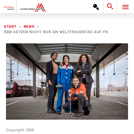
Zum
Search
HA
Inhalt
springen
START
NEWS
ÖBB SETZEN NICHT NUR AM WELTFRAUENTAG AUF FRAUENPOWER
Copyright: ÖBB