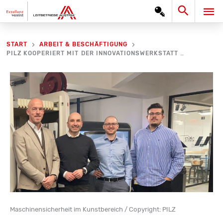
Zum
Search
HA
Inhalt
springen
START
ARBEIT & BESCHÄFTIGUNG
PILZ KOOPERIERT MIT DER INNOVATIONSWERKSTATT GRAND GARAGE
Maschinensicherheit im Kunstbereich / Copyright: PILZ