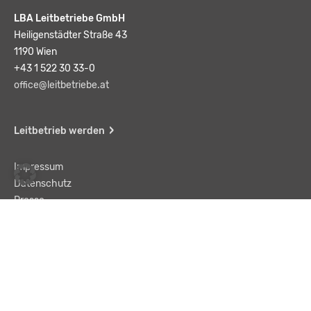
LBA Leitbetriebe GmbH
Heiligenstädter Straße 43
1190 Wien
+43 1 522 30 33-0
office@leitbetriebe.at
Leitbetrieb werden
Impressum
Datenschutz
Presse
Team
Kontakt
AGB
Haftungsausschluss
© LBA Leitbetriebe GmbH