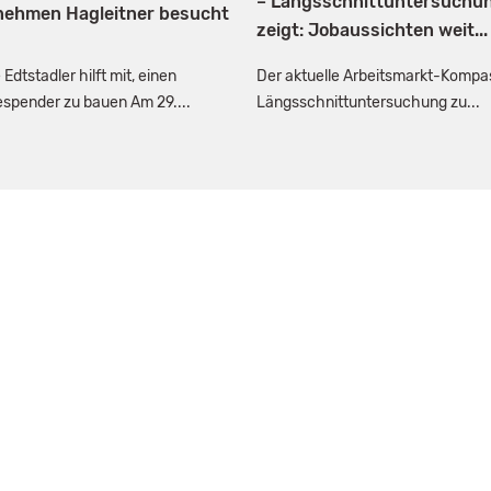
– Längsschnittuntersuchu
nehmen Hagleitner besucht
zeigt: Jobaussichten weit...
 Edtstadler hilft mit, einen
Der aktuelle Arbeitsmarkt-Kompas
spender zu bauen Am 29....
Längsschnittuntersuchung zu...