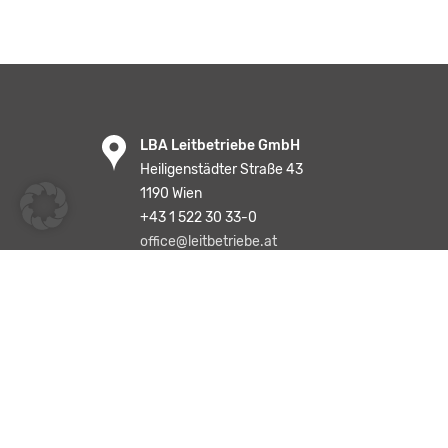
LBA Leitbetriebe GmbH
Heiligenstädter Straße 43
1190 Wien
+43 1 522 30 33-0
office@leitbetriebe.at
Text und „Enter“ eingeben, um eine Suche 
Suchen …