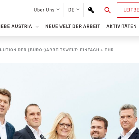
Suchen
Über Uns
DE
LEITB
IEBE AUSTRIA
NEUE WELT DER ARBEIT
AKTIVITÄTEN
DIE 3E-FORMEL FÜR DIE REVOLUTION DER (BÜRO-)ARBEITSWELT: EINFACH + EHRLICH = ERFOLGREICH