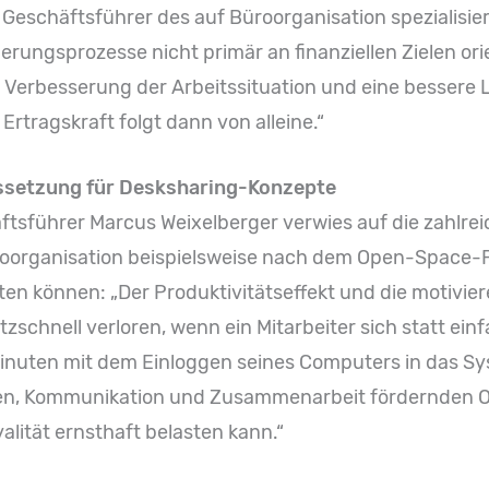
Geschäftsführer des auf Büroorganisation spezialis
rungsprozesse nicht primär an finanziellen Zielen orie
e Verbesserung der Arbeitssituation und eine besser
e Ertragskraft folgt dann von alleine.“
ussetzung für Desksharing-Konzepte
sführer Marcus Weixelberger verwies auf die zahlrei
roorganisation beispielsweise nach dem Open-Space-Pr
eten können: „Der Produktivitätseffekt und die motivi
itzschnell verloren, wenn ein Mitarbeiter sich statt ein
 Minuten mit dem Einloggen seines Computers in das 
en, Kommunikation und Zusammenarbeit fördernden Or
yalität ernsthaft belasten kann.“