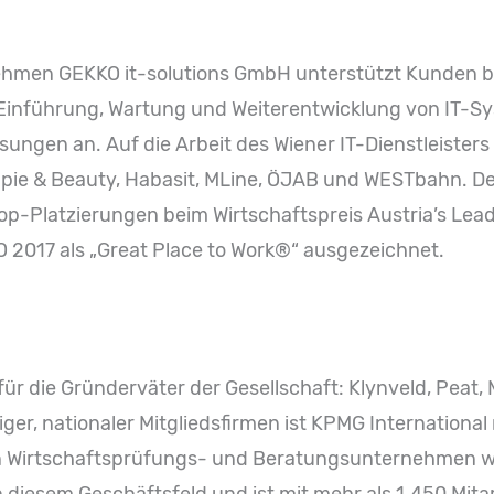
ehmen GEKKO it-solutions GmbH unterstützt Kunden be
er Einführung, Wartung und Weiterentwicklung von IT-S
ngen an. Auf die Arbeit des Wiener IT-Dienstleister
ie & Beauty, Habasit, MLine, ÖJAB und WESTbahn. D
Top-Platzierungen beim Wirtschaftspreis Austria’s Le
2017 als „Great Place to Work®“ ausgezeichnet.
für die Gründerväter der Gesellschaft: Klynveld, Peat,
ger, nationaler Mitgliedsfirmen ist KPMG International 
n Wirtschaftsprüfungs- und Beratungsunternehmen wel
 diesem Geschäftsfeld und ist mit mehr als 1.450 Mita