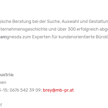
egische Beratung bei der Suche, Auswahl und Gestaltu
 Unternehmensgeschichte und über 300 erfolgreich ab
eam
gnesda zum Experten für kundenorientierte Bürol
ustria:
nen
23-15; 0676 542 39 09;
brey@mb-pr.at
t