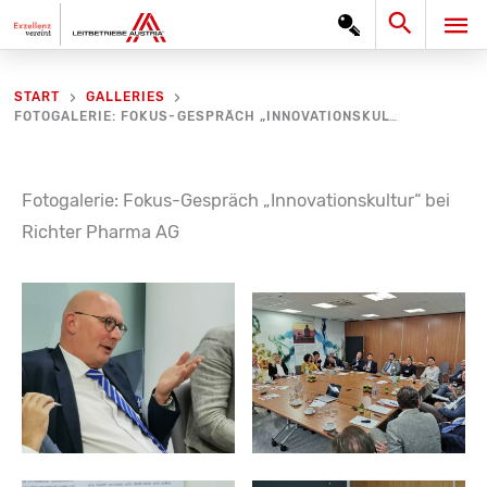
Zum
Search
HA
Inhalt
springen
START
GALLERIES
FOTOGALERIE: FOKUS-GESPRÄCH „INNOVATIONSKULTUR“ BEI RICHTER PHARMA AG
Fotogalerie: Fokus-Gespräch „Innovationskultur“ bei
Richter Pharma AG