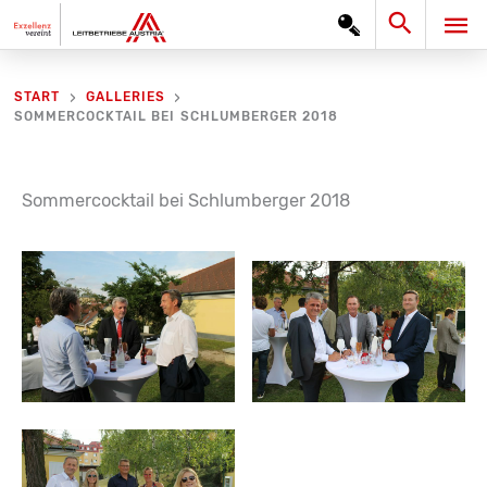
Zum
Search
HA
Inhalt
springen
START
GALLERIES
SOMMERCOCKTAIL BEI SCHLUMBERGER 2018
Sommercocktail bei Schlumberger 2018