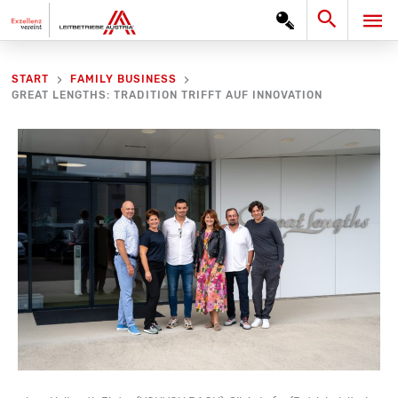
Zum
Search
HA
Inhalt
springen
START
FAMILY BUSINESS
GREAT LENGTHS: TRADITION TRIFFT AUF INNOVATION