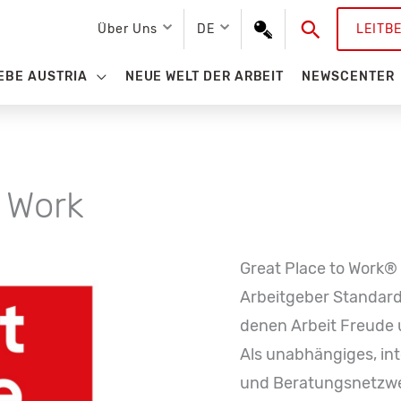
Suchen
Über Uns
DE
LEITB
EBE AUSTRIA
NEUE WELT DER ARBEIT
NEWSCENTER
o Work
Great Place to Work® 
Arbeitgeber Standard
denen Arbeit Freude
Als unabhängiges, in
und Beratungsnetzwe