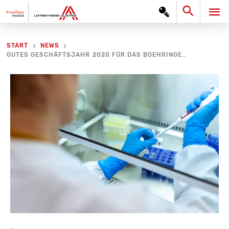
Zum
Search
HA
Inhalt
springen
START
NEWS
GUTES GESCHÄFTSJAHR 2020 FÜR DAS BOEHRINGER INGELHEIM RCV