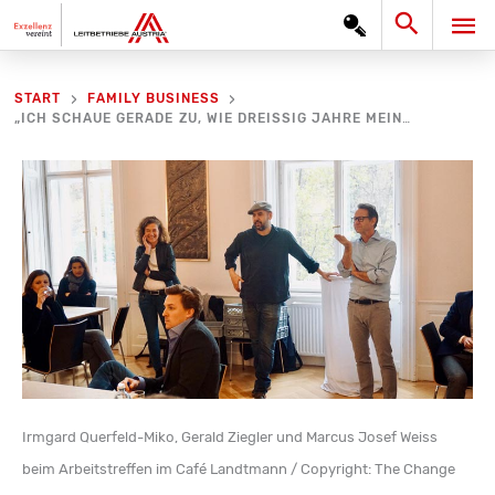
Zum
Search
HA
Inhalt
springen
START
FAMILY BUSINESS
„ICH SCHAUE GERADE ZU, WIE DREISSIG JAHRE MEINES UNTERNEHMERTUMS GERADE DEN BACH HINUNTER RINNEN“
Irmgard Querfeld-Miko, Gerald Ziegler und Marcus Josef Weiss
beim Arbeitstreffen im Café Landtmann / Copyright: The Change