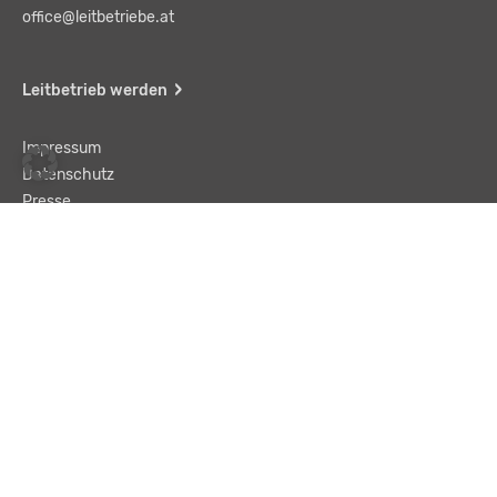
office@leitbetriebe.at
Leitbetrieb werden
Impressum
Datenschutz
Presse
Team
Kontakt
AGB
Haftungsausschluss
© LBA Leitbetriebe GmbH