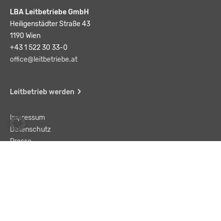
LBA Leitbetriebe GmbH
Heiligenstädter Straße 43
1190 Wien
+43 1 522 30 33-0
office@leitbetriebe.at
Leitbetrieb werden
Impressum
Datenschutz
Presse
Team
Kontakt
AGB
Haftungsausschluss
© LBA Leitbetriebe GmbH