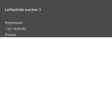
Leitbetrieb werden
Impressum
Datenschutz
Presse
Team
Kontakt
AGB
Haftungsausschluss
© LBA Leitbetriebe GmbH
Text und „Enter“ eingeben, um eine Suche zu starten.