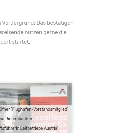
m Vordergrund: Das bestätigen
bsreisende nutzen gerne die
port startet.
Ofner (Flughafen-Vorstandsmitglied)
ca Rintersbacher
sführerin Leitbetriebe Austria)