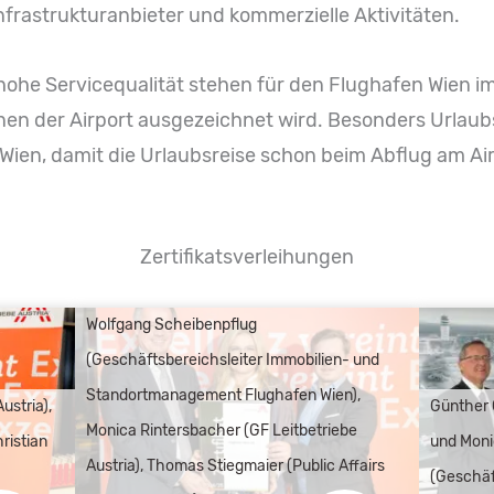
nfrastrukturanbieter und kommerzielle Aktivitäten.
ohe Servicequalität stehen für den Flughafen Wien i
enen der Airport ausgezeichnet wird. Besonders Urlau
Wien, damit die Urlaubsreise schon beim Abflug am Air
Zertifikatsverleihungen
Wolfgang Scheibenpflug
(Geschäftsbereichsleiter Immobilien- und
Standortmanagement Flughafen Wien),
ustria),
Günther 
Monica Rintersbacher (GF Leitbetriebe
ristian
und Moni
Austria), Thomas Stiegmaier (Public Affairs
(Geschäft