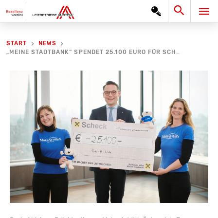
Zum
Search
HA
Inhalt
springen
START
NEWS
„MEINE STADTBANK“ SPENDET 25.100 EURO FÜR SCHWERKRANKE KINDER