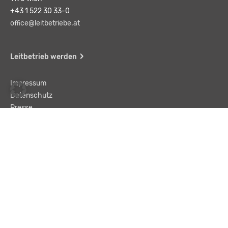
+43 1 522 30 33-0
office@leitbetriebe.at
Leitbetrieb werden
Impressum
Datenschutz
Presse
Team
Kontakt
AGB
Haftungsausschluss
© LBA Leitbetriebe GmbH