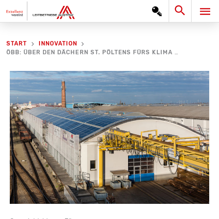
Zum
Search
HA
Inhalt
springen
START
INNOVATION
ÖBB: ÜBER DEN DÄCHERN ST. PÖLTENS FÜRS KLIMA UNTERWEGS