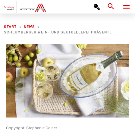
Zum
Search
HA
Inhalt
springen
START
NEWS
SCHLUMBERGER WEIN- UND SEKTKELLEREI PRÄSENTIERT ERSTEN BIO-SEKT
Copyright: Stephanie Golser