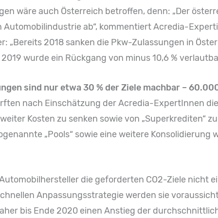
en wäre auch Österreich betroffen, denn: „Der öster
 Automobilindustrie ab“, kommentiert Acredia-Expert
er: „Bereits 2018 sanken die Pkw-Zulassungen in Öst
l 2019 wurde ein Rückgang von minus 10,6 % verlautba
ungen sind nur etwa 30 % der Ziele machbar – 60.00
rften nach Einschätzung der Acredia-ExpertInnen die
weiter Kosten zu senken sowie von „Superkrediten“ zu 
ogenannte „Pools“ sowie eine weitere Konsolidierung 
e Automobilhersteller die geforderten CO2-Ziele nicht 
 schnellen Anpassungsstrategie werden sie voraussichtl
 daher bis Ende 2020 einen Anstieg der durchschnittl