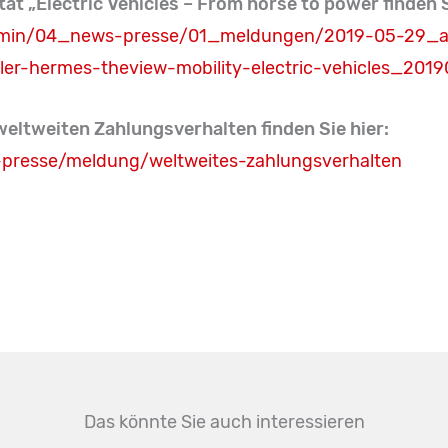
tät „Electric Vehicles – From horse to power finden S
eadmin/04_news-presse/01_meldungen/2019-05-29_ac
ler-hermes-theview-mobility-electric-vehicles_201
ltweiten Zahlungsverhalten finden Sie hier:
-presse/meldung/weltweites-zahlungsverhalten
Das könnte Sie auch interessieren