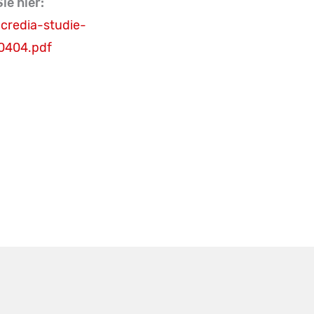
ie hier:
redia-studie-
90404.pdf