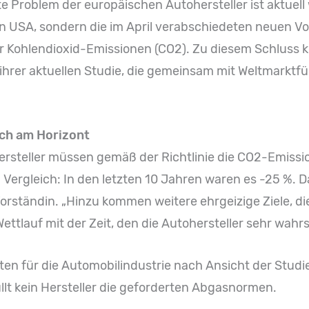
e Problem der europäischen Autohersteller ist aktuell
n USA, sondern die im April verabschiedeten neuen Vo
r Kohlendioxid-Emissionen (CO2). Zu diesem Schluss 
 ihrer aktuellen Studie, die gemeinsam mit Weltmarktf
ch am Horizont
rsteller müssen gemäß der Richtlinie die CO2-Emissi
rgleich: In den letzten 10 Jahren waren es -25 %. Das 
orständin. „Hinzu kommen weitere ehrgeizige Ziele, di
Wettlauf mit der Zeit, den die Autohersteller sehr wahr
ten für die Automobilindustrie nach Ansicht der Studi
üllt kein Hersteller die geforderten Abgasnormen.