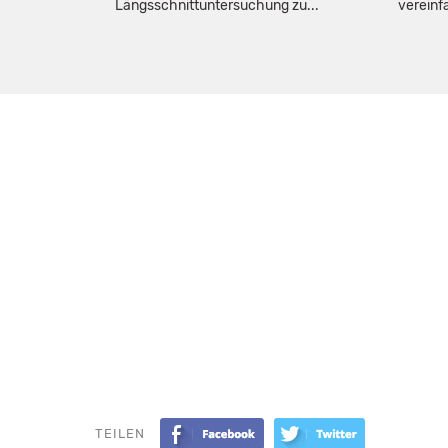
Längsschnittuntersuchung zu...
vereinf
TEILEN