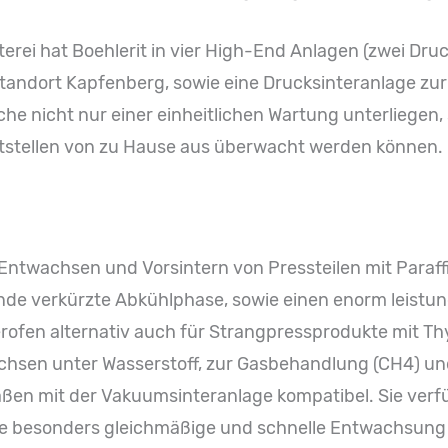
erei hat Boehlerit in vier High-End Anlagen (zwei Dru
tandort Kapfenberg, sowie eine Drucksinteranlage zu
lche nicht nur einer einheitlichen Wartung unterliege
ttstellen von zu Hause aus überwacht werden können.
ntwachsen und Vorsintern von Pressteilen mit Paraffi
unde verkürzte Abkühlphase, sowie einen enorm leist
erofen alternativ auch für Strangpressprodukte mit Th
hsen unter Wasserstoff, zur Gasbehandlung (CH4) un
en mit der Vakuumsinteranlage kompatibel. Sie verfü
 besonders gleichmäßige und schnelle Entwachsung g