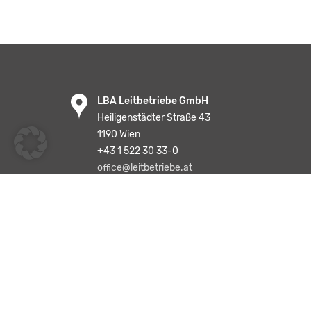
LBA Leitbetriebe GmbH
Heiligenstädter Straße 43
1190 Wien
+43 1 522 30 33-0
office@leitbetriebe.at
Text und „Enter“ eingeben, um eine Suche 
Suchen …