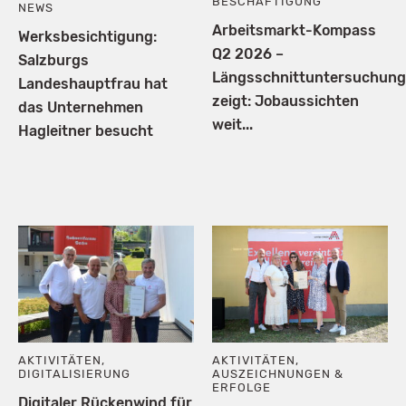
BESCHÄFTIGUNG
NEWS
Arbeitsmarkt-Kompass
Werksbesichtigung:
Q2 2026 –
Salzburgs
Längsschnittuntersuchung
Landeshauptfrau hat
zeigt: Jobaussichten
das Unternehmen
weit...
Hagleitner besucht
AKTIVITÄTEN
,
AKTIVITÄTEN
,
DIGITALISIERUNG
AUSZEICHNUNGEN &
ERFOLGE
Digitaler Rückenwind für