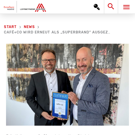
Zum
Search
HA
Inhalt
springen
START
NEWS
CAFÉ+CO WIRD ERNEUT ALS „SUPERBRAND“ AUSGEZEICHNET