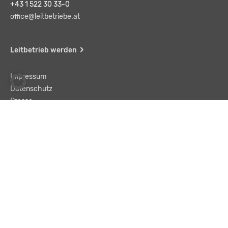
+43 1 522 30 33-0
office@leitbetriebe.at
Leitbetrieb werden
Impressum
Datenschutz
Presse
Team
Kontakt
AGB
Haftungsausschluss
© LBA Leitbetriebe GmbH