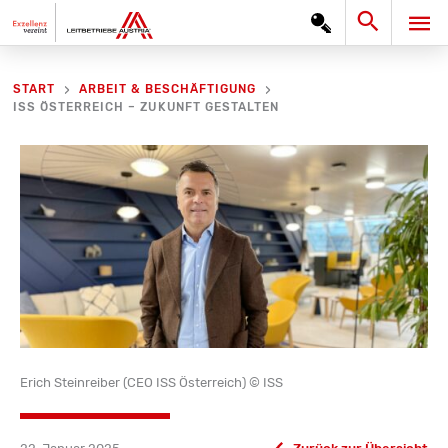
Zum
Search
HA
Inhalt
springen
START
ARBEIT & BESCHÄFTIGUNG
ISS ÖSTERREICH – ZUKUNFT GESTALTEN
Erich Steinreiber (CEO ISS Österreich) © ISS