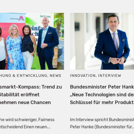
HUNG & ENTWICKLUNG
,
NEWS
INNOVATION
,
INTERVIEW
tsmarkt-Kompass: Trend zu
Bundesminister Peter Hank
tabilität eröffnet
„Neue Technologien sind de
nehmen neue Chancen
Schlüssel für mehr Produktiv
e wird schwieriger, Fairness
Im Interview spricht Bundesminis
entscheidend Einen neuen...
Peter Hanke (Bundesminister für..