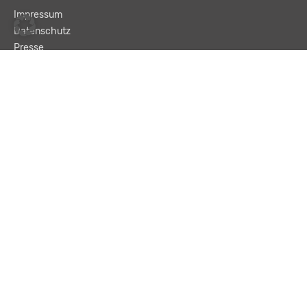
Impressum
Datenschutz
Presse
Team
Kontakt
AGB
Haftungsausschluss
© LBA Leitbetriebe GmbH
Text und „Enter“ eingeben, um eine Suche zu starten.
Suchen …