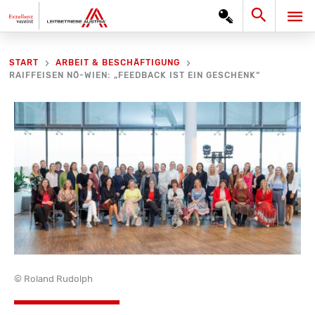
Zum
Search
HA
Inhalt
springen
START
ARBEIT & BESCHÄFTIGUNG
RAIFFEISEN NÖ-WIEN: „FEEDBACK IST EIN GESCHENK“
© Roland Rudolph