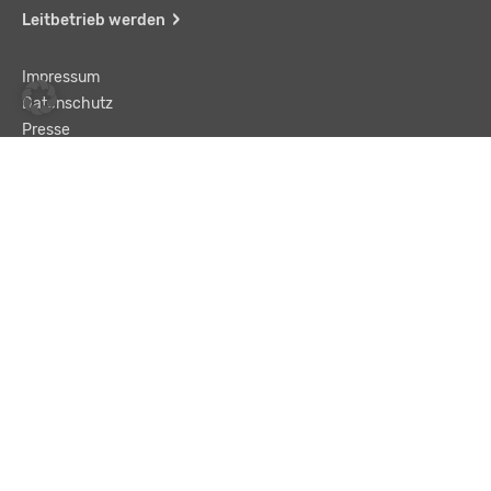
Leitbetrieb werden
Impressum
Datenschutz
Presse
Team
Kontakt
AGB
Haftungsausschluss
© LBA Leitbetriebe GmbH
Text und „Enter“ eingeben, um eine Suche zu starten.
Suchen …