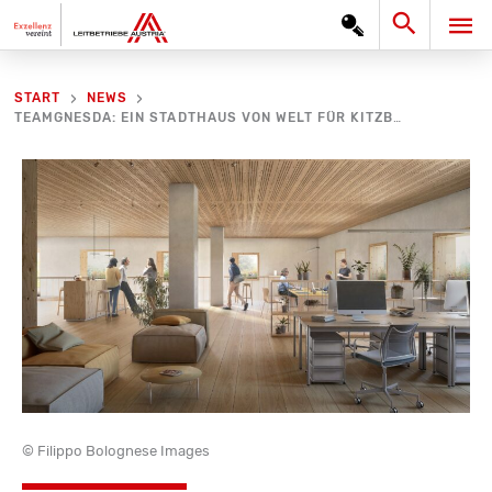
Zum
Search
HA
Inhalt
springen
START
NEWS
TEAMGNESDA: EIN STADTHAUS VON WELT FÜR KITZBÜHEL
© Filippo Bolognese Images