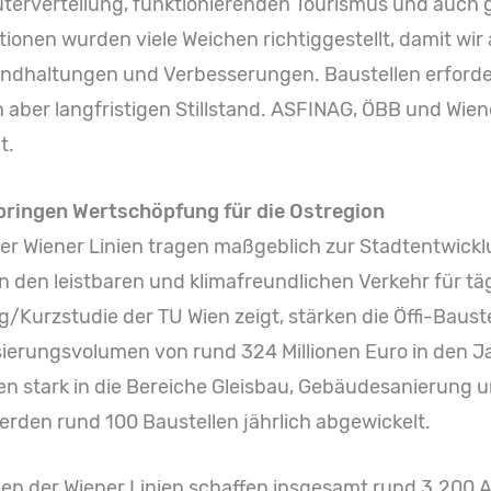
erverteilung, funktionierenden Tourismus und auch ges
ionen wurden viele Weichen richtiggestellt, damit wir
andhaltungen und Verbesserungen. Baustellen erforder
aber langfristigen Stillstand. ASFINAG, ÖBB und Wiene
t.
 bringen Wertschöpfung für die Ostregion
er Wiener Linien tragen maßgeblich zur Stadtentwickl
n den leistbaren und klimafreundlichen Verkehr für täg
/Kurzstudie der TU Wien zeigt, stärken die Öffi-Bauste
sierungsvolumen von rund 324 Millionen Euro in den 
en stark in die Bereiche Gleisbau, Gebäudesanierung u
rden rund 100 Baustellen jährlich abgewickelt.
der Wiener Linien schaffen insgesamt rund 3.200 Arb