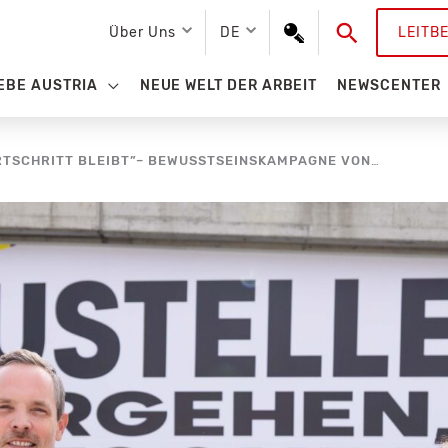
Suchen
Über Uns
DE
LEITB
EBE AUSTRIA
NEUE WELT DER ARBEIT
NEWSCENTER
„BAUSTELLEN VERGEHEN, FORTSCHRITT BLEIBT”– BEWUSSTSEINSKAMPAGNE VON ASFINAG, ÖBB UND WIENER LINIEN UNTERSTREICHT POSITIVEN NUTZEN VON INFRASTRUKTURINVESTITIONEN