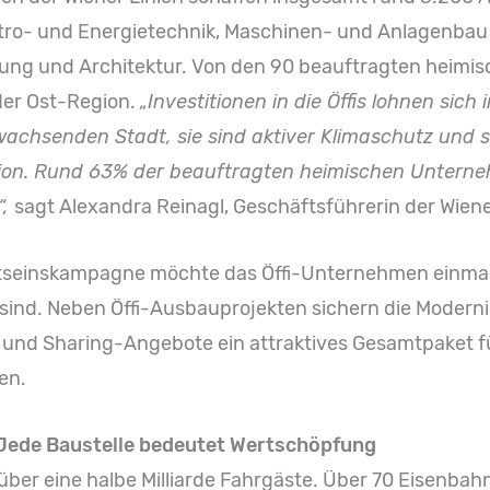
ktro- und Energietechnik, Maschinen- und Anlagenbau
nung und Architektur. Von den 90 beauftragten heimi
der Ost-Region.
„Investitionen in die Öffis lohnen sic
achsenden Stadt, sie sind aktiver Klimaschutz und sie
gion. Rund 63% der beauftragten heimischen Unterne
“,
sagt Alexandra Reinagl, Geschäftsführerin der Wiene
seinskampagne möchte das Öffi-Unternehmen einmal 
 sind. Neben Öffi-Ausbauprojekten sichern die Moderni
l und Sharing-Angebote ein attraktives Gesamtpaket f
en.
Jede Baustelle bedeutet Wertschöpfung
über eine halbe Milliarde Fahrgäste. Über 70 Eisenb