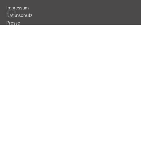
Impressum
Datenschutz
Presse
Team
Kontakt
AGB
Haftungsausschluss
© LBA Leitbetriebe GmbH
Text und „Enter“ eingeben, um eine Suche zu starten.
Suchen …