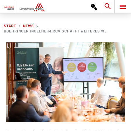
Zum
Search
HA
Inhalt
springen
START
NEWS
BOEHRINGER INGELHEIM RCV SCHAFFT WEITERES WACHSTUMSJAHR