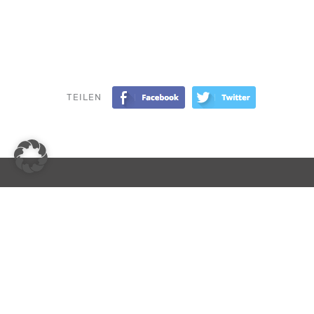
TEILEN
LBA Leitbetriebe GmbH
Heiligenstädter Straße 43
1190 Wien
+43 1 522 30 33-0
office@leitbetriebe.at