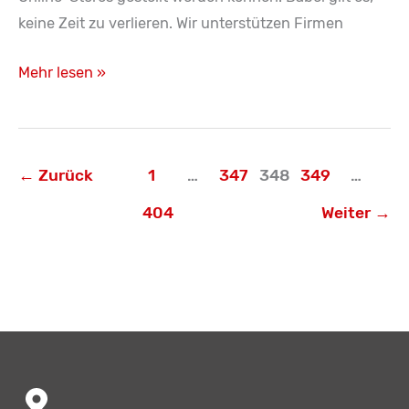
keine Zeit zu verlieren. Wir unterstützen Firmen
Jetzt
Mehr lesen »
Online-
Shop
implementieren
←
Zurück
1
…
347
348
349
…
–
kostenlose
404
Weiter
→
Workshops