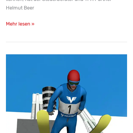
Helmut Beer
Härtefall-
Mehr lesen »
Fonds:
Unterstützung
für
Selbständige
in
der
Corona-
Krise