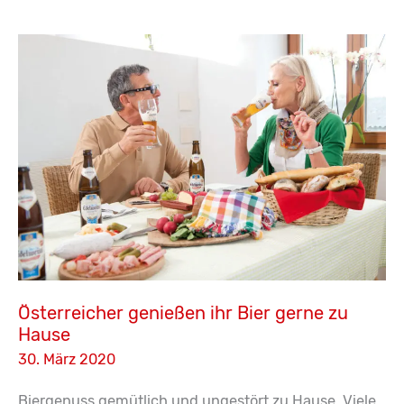
weiter
gehen.
Österreicher genießen ihr Bier gerne zu
Hause
30. März 2020
Biergenuss gemütlich und ungestört zu Hause. Viele