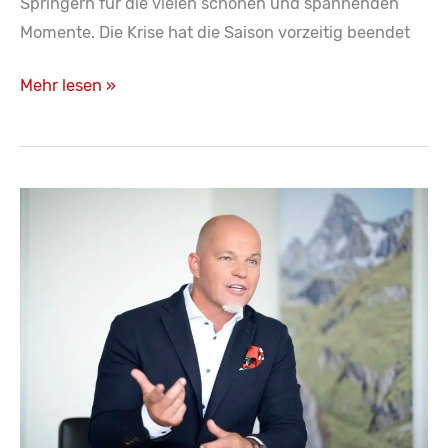
Springern für die vielen schönen und spannenden
Momente. Die Krise hat die Saison vorzeitig beendet
Volksbank
Mehr lesen »
und
Sporthilfe
starten
Online
Skisprung
Game