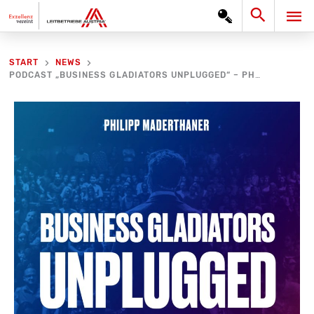
Zum
Search
HA
Inhalt
springen
START
NEWS
PODCAST „BUSINESS GLADIATORS UNPLUGGED“ – PHILIPP MADERTHANER