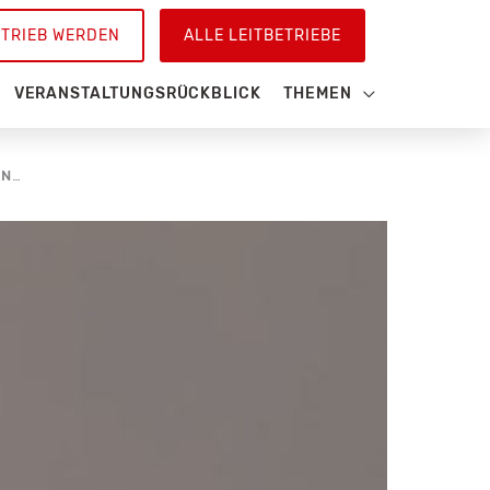
ETRIEB WERDEN
ALLE LEITBETRIEBE
VERANSTALTUNGSRÜCKBLICK
THEMEN
EIN STEUERKONTROLLSYSTEM LIEFERT WESENTLICHE INFORMATIONEN FÜR DEN NACHHALTIGKEITSBERICHT