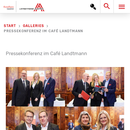
Zum
Search
HA
Inhalt
springen
START
GALLERIES
PRESSEKONFERENZ IM CAFÉ LANDTMANN
Pressekonferenz im Café Landtmann