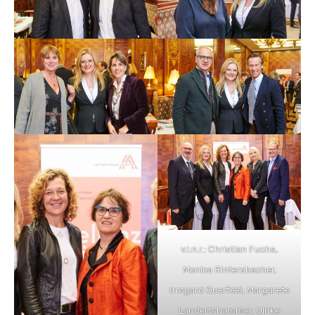
v.l.n.r.: Christian Fuchs,
Monica Rintersbacher,
Irmgard Querfeld, Margarete
Landertshammer, Ulrike