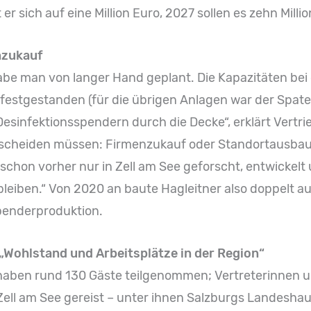
er sich auf eine Million Euro, 2027 sollen es zehn Millio
nzukauf
abe man von langer Hand geplant. Die Kapazitäten be
festgestanden (für die übrigen Anlagen war der Spaten
Desinfektionsspendern durch die Decke“, erklärt Vertr
tscheiden müssen: Firmenzukauf oder Standortausbau?
 schon vorher nur in Zell am See geforscht, entwickelt
bleiben.“ Von 2020 an baute Hagleitner also doppelt a
penderproduktion.
Wohlstand und Arbeitsplätze in der Region“
haben rund 130 Gäste teilgenommen; Vertreterinnen un
ell am See gereist – unter ihnen Salzburgs Landeshau