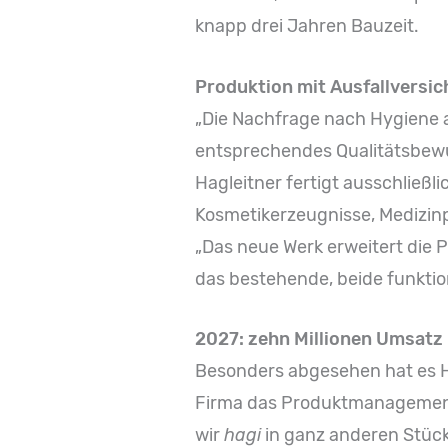
knapp drei Jahren Bauzeit.
Produktion mit Ausfallversi
„Die Nachfrage nach Hygiene a
entsprechendes Qualitätsbewus
Hagleitner fertigt ausschließl
Kosmetikerzeugnisse, Medizin
„Das neue Werk erweitert die P
das bestehende, beide funktion
2027: zehn Millionen Umsatz
Besonders abgesehen hat es H
Firma das Produktmanagement
wir
hagi
in ganz anderen Stüc