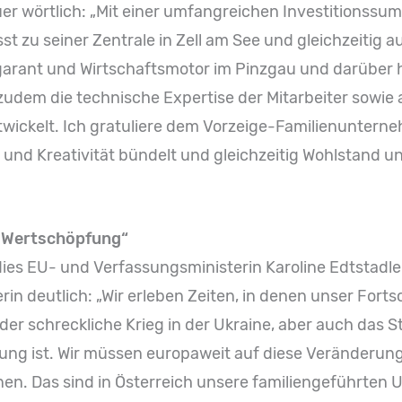
uer wörtlich: „Mit einer umfangreichen Investitionssu
t zu seiner Zentrale in Zell am See und gleichzeitig 
arant und Wirtschaftsmotor im Pinzgau und darüber h
dem die technische Expertise der Mitarbeiter sowie a
twickelt. Ich gratuliere dem Vorzeige-Familienuntern
und Kreativität bündelt und gleichzeitig Wohlstand un
e Wertschöpfung“
dies EU- und Verfassungsministerin Karoline Edtstadler
in deutlich: „Wir erleben Zeiten, in denen unser Fort
er schreckliche Krieg in der Ukraine, aber auch das S
ung ist. Wir müssen europaweit auf diese Veränderun
nen. Das sind in Österreich unsere familiengeführte