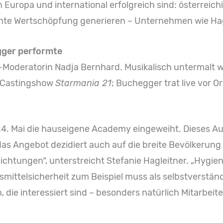
 in Europa und international erfolgreich sind: österrei
chte Wertschöpfung generieren – Unternehmen wie Hag
gger performte
oderatorin Nadja Bernhard. Musikalisch untermalt w
r Castingshow
Starmania 21
; Buchegger trat live vor Or
24. Mai die hauseigene Academy eingeweiht. Dieses Au
das Angebot dezidiert auch auf die breite Bevölkerung
chtungen“, unterstreicht Stefanie Hagleitner. „Hygiene
mittelsicherheit zum Beispiel muss als selbstverständl
 die interessiert sind – besonders natürlich Mitarbeit