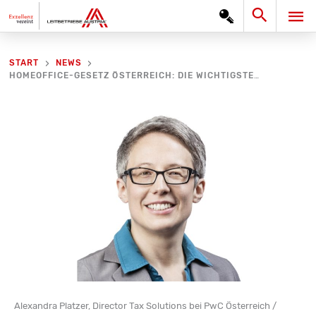
Zum
Search
HA
Inhalt
springen
START
NEWS
HOMEOFFICE-GESETZ ÖSTERREICH: DIE WICHTIGSTEN NEUERUNGEN FÜR ARBEITGEBER UND ARBEITNEHMER
Alexandra Platzer, Director Tax Solutions bei PwC Österreich /