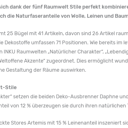
ich dank der fünf Raumwelt Stile perfekt kombinieren
ch die Naturfaseranteile von Wolle, Leinen und Bau
mt 25 Bügel mit 41 Artikeln, davon sind 26 Artikel ra
ie Dekostoffe umfassen 71 Positionen. Wie bereits im le
n INKU Raumwelten „Natürlicher Charakter“, „Lebendige V
eltoffene Akzente“ zugeordnet. Dies ermöglicht wunde
iche Gestaltung der Räume auswirken.
t-Stile
rakter“ setzen die beiden Deko-Ausbrenner Daphne und
teil von 12 % überzeugen sie durch ihren natürlichen 
kte Stores Artemis mit 15 % Leinenanteil inszeniert s