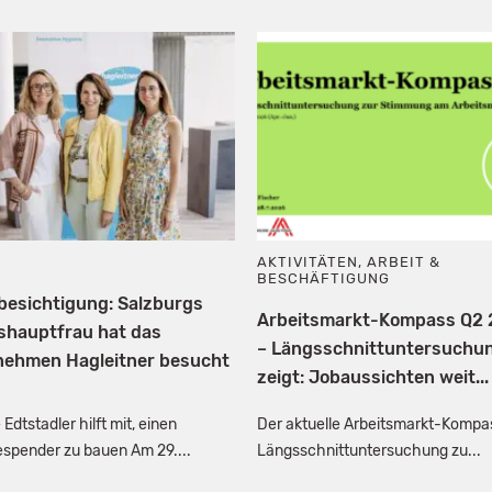
AKTIVITÄTEN
,
ARBEIT &
BESCHÄFTIGUNG
besichtigung: Salzburgs
Arbeitsmarkt-Kompass Q2
shauptfrau hat das
– Längsschnittuntersuchu
nehmen Hagleitner besucht
zeigt: Jobaussichten weit...
 Edtstadler hilft mit, einen
Der aktuelle Arbeitsmarkt-Kompas
spender zu bauen Am 29....
Längsschnittuntersuchung zu...