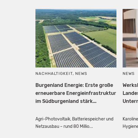
NACHHALTIGKEIT
,
NEWS
NEWS
Burgenland Energie: Erste große
Werks
erneuerbare Energieinfrastruktur
Lande
im Südburgenland stärk...
Unter
Agri-Photovoltaik, Batteriespeicher und
Karoline
Netzausbau – rund 80 Millio...
Hygiene