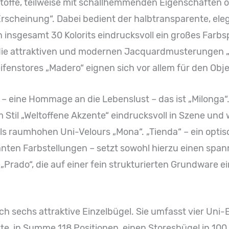
ffe, teilweise mit schallhemmenden Eigenschaften ode
rscheinung“. Dabei bedient der halbtransparente, eleg
on insgesamt 30 Kolorits eindrucksvoll ein großes Farb
ie attraktiven und modernen Jacquardmusterungen „C
ifenstores „Madero“ eignen sich vor allem für den Obje
– eine Hommage an die Lebenslust – das ist „Milonga“.
 Stil „Weltoffene Akzente“ eindrucksvoll in Szene und
ls raumhohen Uni-Velours „Mona“. „Tienda“ – ein opt
nten Farbstellungen – setzt sowohl hierzu einen spa
„Prado“, die auf einer fein strukturierten Grundware e
ch sechs attraktive Einzelbügel. Sie umfasst vier Uni-E
e, in Summe 118 Positionen, einen Storesbügel in 100 