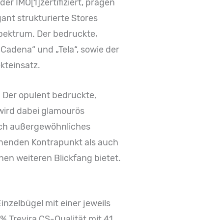
r IMO[1]zertifiziert, prägen
ant strukturierte Stores
spektrum. Der bedruckte,
adena“ und „Tela“, sowie der
kteinsatz.
 Der opulent bedruckte,
 wird dabei glamourös
isch außergewöhnliches
nnenden Kontrapunkt als auch
inen weiteren Blickfang bietet.
inzelbügel mit einer jeweils
% Trevira CS-Qualität mit 41