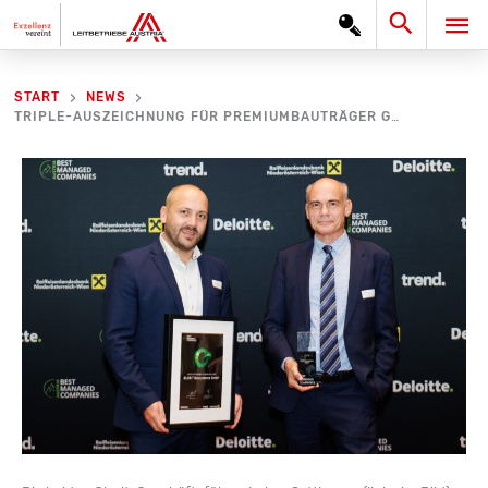
Zum
Search
HA
Inhalt
springen
START
NEWS
TRIPLE-AUSZEICHNUNG FÜR PREMIUMBAUTRÄGER GLORIT