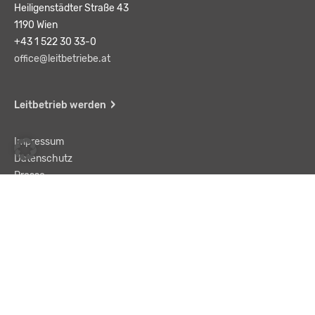
Heiligenstädter Straße 43
1190 Wien
+43 1 522 30 33-0
office@leitbetriebe.at
Leitbetrieb werden
Impressum
Datenschutz
Presse
Team
Kontakt
AGB
Haftungsausschluss
© LBA Leitbetriebe GmbH