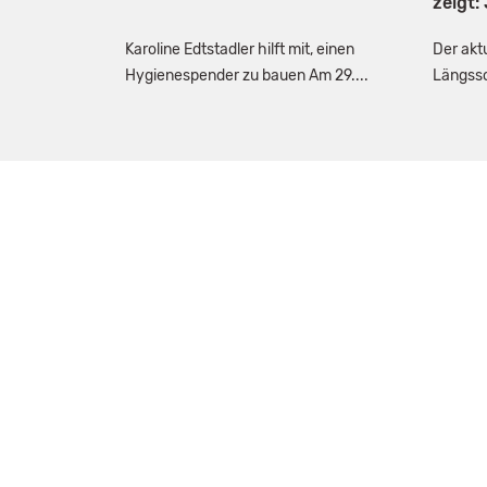
zeigt:
Karoline Edtstadler hilft mit, einen
Der akt
Hygienespender zu bauen Am 29....
Längssc