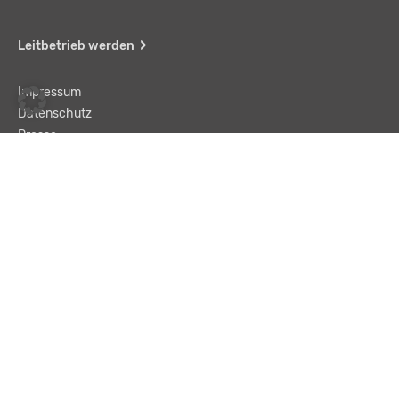
Leitbetrieb werden
Impressum
Datenschutz
Presse
Team
Kontakt
AGB
Haftungsausschluss
© LBA Leitbetriebe GmbH
Text und „Enter“ eingeben, um eine Suche zu starten.