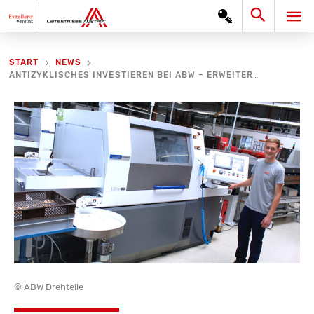
Zum
Search
HA
Inhalt
springen
START
NEWS
ANTIZYKLISCHES INVESTIEREN BEI ABW – ERWEITERUNG DES MASCHINENPARKS
© ABW Drehteile