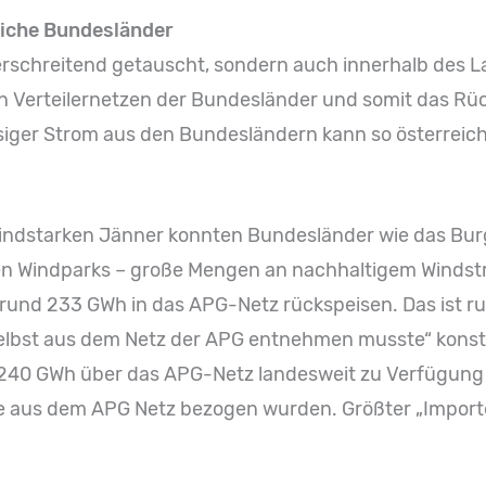
liche Bundesländer
rschreitend getauscht, sondern auch innerhalb des L
den Verteilernetzen der Bundesländer und somit das Rü
er Strom aus den Bundesländern kann so österreichwe
windstarken Jänner konnten Bundesländer wie das Bur
sten Windparks – große Mengen an nachhaltigem Winds
rund 233 GWh in das APG-Netz rückspeisen. Das ist r
elbst aus dem Netz der APG entnehmen musste“ konsta
240 GWh über das APG-Netz landesweit zu Verfügung st
e aus dem APG Netz bezogen wurden. Größter „Import