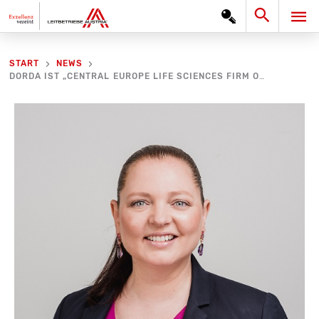
Zum
Search
HA
Inhalt
springen
START
NEWS
DORDA IST „CENTRAL EUROPE LIFE SCIENCES FIRM OF THE YEAR“