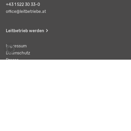
+43 1 522 30 33-0
office@leitbetriebe.at
Leitbetrieb werden
Impressum
Datenschutz
Presse
Team
Kontakt
AGB
Haftungsausschluss
© LBA Leitbetriebe GmbH